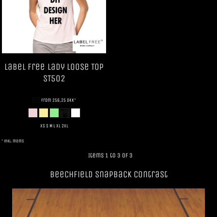
Label Free
Lady Loose Top
ST502
DTF
from
256,25
DKK
*
XS S M L XL 2XL
* inkl. moms
Items 1 to 3 of 3
Beechfield SnapBack Contrast