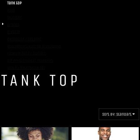
Tank top
Polo
Skjorter
Brands
Diverse
Økologisk / Organic
Reklameartikler og giveaways
Fashion Tees / Sweats
DTF Print (Digital Transfer)
Skole / efterskole tøj
TANK TOP
Sort by: Standart