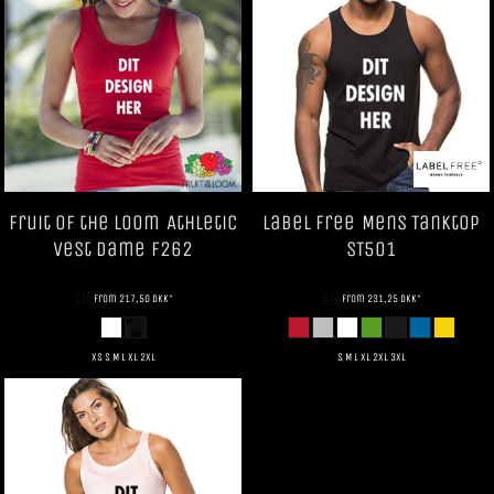
Fruit of the Loom
Athletic
Label Free
Mens Tanktop
Vest Dame
F262
ST501
DTF
DTF
from
217,50
DKK
*
from
231,25
DKK
*
XS S M L XL 2XL
S M L XL 2XL 3XL