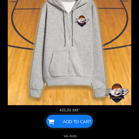
405,00
DKK
*
ADD TO CART
* inkl. moms