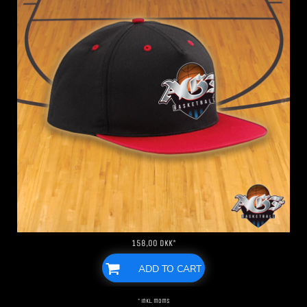
158,00
DKK
*
ADD TO CART
* inkl. moms