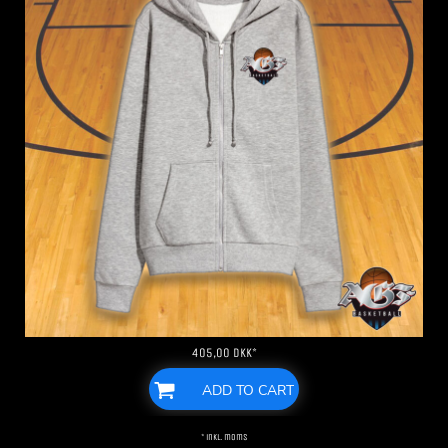
405,00
DKK
*
ADD TO CART
* inkl. moms