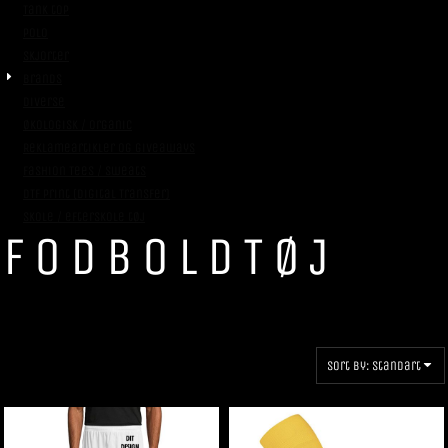
Tank top
Polo
Skjorter
Brands
Diverse
Økologisk / Organic
Reklameartikler og giveaways
Fashion Tees / Sweats
DTF Print (Digital Transfer)
Skole / efterskole tøj
FODBOLDTØJ
Sort by: Standart