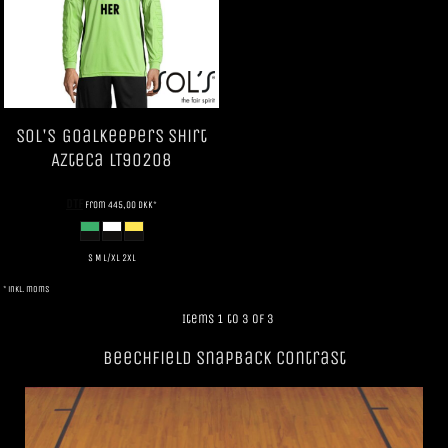
SOL'S
Goalkeepers Shirt
Azteca
LT90208
DTF
from
445,00
DKK
*
S M L/XL 2XL
* inkl. moms
Items 1 to 3 of 3
Beechfield SnapBack Contrast