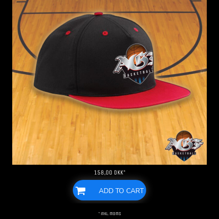
158,00
DKK
*
ADD TO CART
* inkl. moms