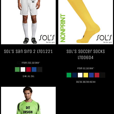
SOL'S
San Siro 2
LT01221
SOL'S
Soccer Socks
LT00604
DTF
from
232,50
DKK
*
from
52,50
DKK
*
S M L XL 2XL
30/35 36/39 40/44