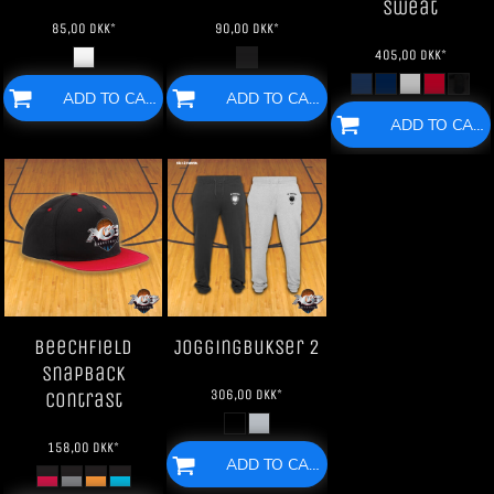
Sweat
85,00
DKK
*
90,00
DKK
*
405,00
DKK
*
ADD TO CART
ADD TO CART
ADD TO CART
Beechfield
Joggingbukser 2
SnapBack
306,00
DKK
*
Contrast
158,00
DKK
*
ADD TO CART