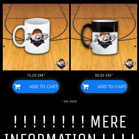
75,00
DKK
*
90,00
DKK
*
ADD TO CART
ADD TO CART
* inkl. moms
! ! ! ! ! ! ! ! MERE