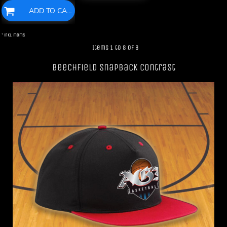
ADD TO CART
* inkl. moms
Items 1 to 8 of 8
Beechfield SnapBack Contrast