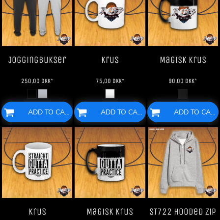
Joggingbukser
Krus
Magisk krus
250,00
DKK
*
75,00
DKK
*
90,00
DKK
*
ADD TO CART
ADD TO CART
ADD TO CART
Krus
Magisk krus
ST722 Hooded Zip