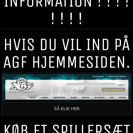
INFORMATION ! ! ! !
! ! ! !
HVIS DU VIL IND PÅ
AGF HJEMMESIDEN.
SÅ KLIK HER
KØB ET SPILLERSÆT