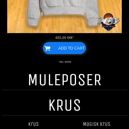
405,00
DKK
*
ADD TO CART
* inkl. moms
MULEPOSER
KRUS
Krus
Magisk krus