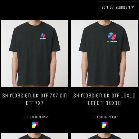
Sort by: Standart
ShirtDesign.dk
DTF 7x7 cm
ShirtDesign.dk
DTF 10x10
DTF 7x7
cm
DTF 10x10
DTF
DTF
from
36,25
DKK
*
from
38,75
DKK
*