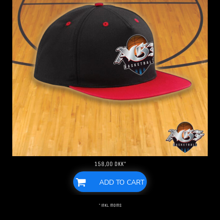
158,00
DKK
*
ADD TO CART
* inkl. moms