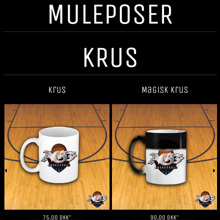
MULEPOSER
KRUS
Krus
Magisk krus
75,00
DKK
*
90,00
DKK
*