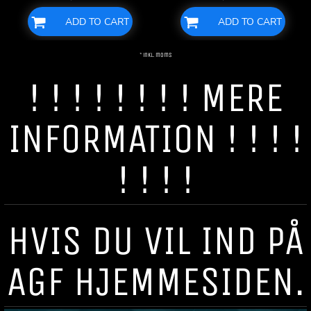
ADD TO CART
ADD TO CART
* inkl. moms
! ! ! ! ! ! ! ! MERE
INFORMATION ! ! ! !
! ! ! !
HVIS DU VIL IND PÅ
AGF HJEMMESIDEN.