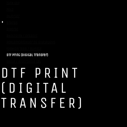
Tank top
Polo
Skjorter
Brands
Diverse
Økologisk / Organic
Reklameartikler og giveaways
Fashion Tees / Sweats
DTF Print (Digital Transfer)
Skole / efterskole tøj
DTF PRINT
(DIGITAL
TRANSFER)