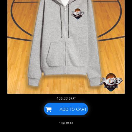
405,00
DKK
*
ADD TO CART
* inkl. moms