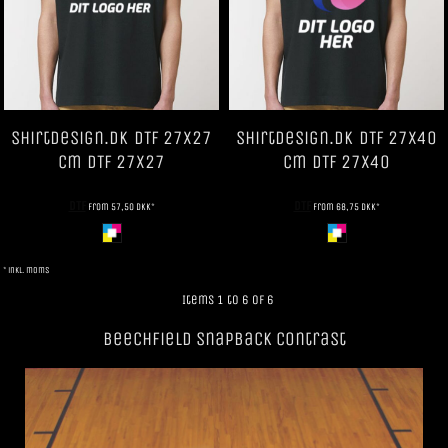
ShirtDesign.dk
DTF 27x27
ShirtDesign.dk
DTF 27x40
cm
DTF 27x27
cm
DTF 27x40
DTF
DTF
from
57,50
DKK
*
from
68,75
DKK
*
* inkl. moms
Items 1 to 6 of 6
Beechfield SnapBack Contrast