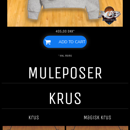
405,00
DKK
*
ADD TO CART
* inkl. moms
MULEPOSER
KRUS
Krus
Magisk krus