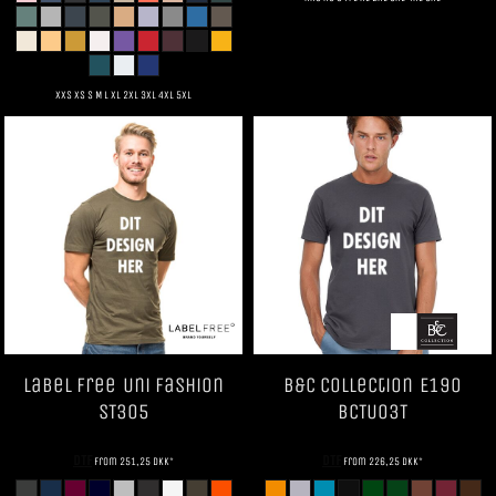
XXS XS S M L XL 2XL 3XL 4XL 5XL
Label Free
Uni Fashion
B&C Collection
E190
ST305
BCTU03T
DTF
DTF
from
251,25
DKK
*
from
226,25
DKK
*