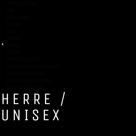
Jakker / Softshell
Krus
Poser / Tasker
Tank top
Polo
Skjorter
Brands
Diverse
Økologisk / Organic
Reklameartikler og giveaways
Fashion Tees / Sweats
DTF Print (Digital Transfer)
Skole / efterskole tøj
HERRE /
UNISEX