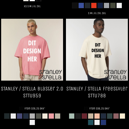
XS S M L XL 2XL
S M L XL 2XL 3XL
STANLEY / STELLA
Blaster 2.0
STANLEY / STELLA
Freestyler
STTU959
STTU788
DTF
DTF
from
326,25
DKK
*
from
336,25
DKK
*