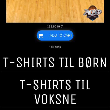
158,00
DKK
*
ADD TO CART
* inkl. moms
T-SHIRTS TIL BØRN
T-SHIRTS TIL
VOKSNE