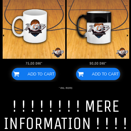
75,00
DKK
*
90,00
DKK
*
ADD TO CART
ADD TO CART
* inkl. moms
! ! ! ! ! ! ! ! MERE
INFORMATION ! ! ! !