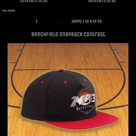
XXS XS S M L XL 2XL 3XL
XXS XS S M L XL 2XL 3XL
* inkl. moms
1
2
3
4
næste
Items 1 to 8 of 29
Beechfield SnapBack Contrast