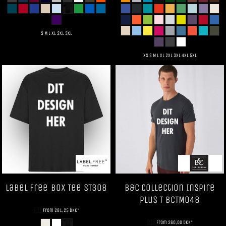
S M L XL 2XL 3XL
XS S M L XL 2XL 3XL 4XL 5XL
Label Free
Box Tee
ST308
B&C Collection
Inspire
Plus T
BCTM048
DTF
from
281,25
DKK
*
DTF
from
260,00
DKK
*