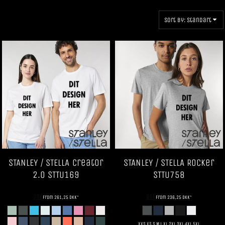
Sort by: Standart
STANLEY / STELLA
Creator
STANLEY / STELLA
Rocker
2.0
STTU169
STTU758
DTF
DTF
from
261,25
DKK
*
from
236,25
DKK
*
XXS XS S M L XL 2XL 3XL 4XL 5XL