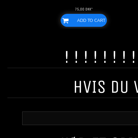
75,00
DKK
*
ADD TO CART
! ! ! ! ! ! 
HVIS DU 