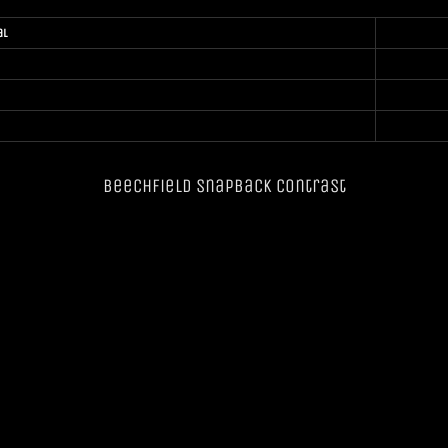
al
Beechfield SnapBack Contrast