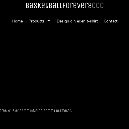
Basketballforever8000
Home
Products
Design din egen t-shirt
Contact
 Vores krus er 95mm høje og 80mm i diameter.