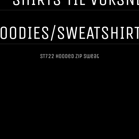
OODIES/SWEATSHIR
ST722 Hooded Zip Sweat