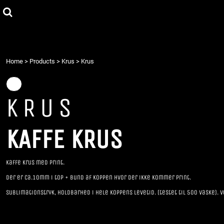
{CC} - {CN}
Headwear
Home
T-shirts for børn
Products
Hættetrøjer/Sweatshirt
Products
Mulposer
Design din egen t-shirt
Krus
Contact
Home
>
Products
>
Krus
>
Krus
T-shirt til voksne
Log ind
Joggingsæt 2021
Opret bruger
KRUS
Indkøbskurv: 0 vare
Currency:
KAFFE KRUS
Kaffe krus med print.
Der er ca.10mm i top + bund af koppen hvor der ikke kommer print.
Sublimationstryk, holdbarhed i hele koppens levetid. (testet til 500 vaske).