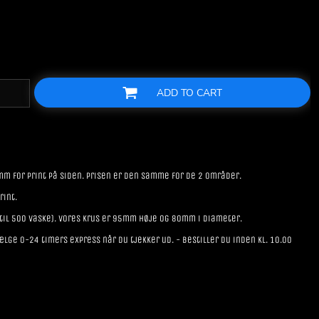
ADD TO CART
 for print på siden. Prisen er den samme for de 2 områder.
rint.
 til 500 vaske). Vores krus er 95mm høje og 80mm i diameter.
lge 0-24 timers express når du tjekker ud. - Bestiller du inden kl. 10.00