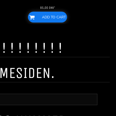
85,00
DKK
*
ADD TO CART
! ! ! ! ! ! !
MMESIDEN.