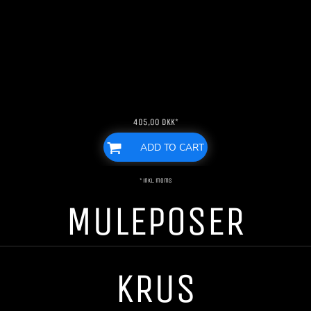
405,00
DKK
*
ADD TO CART
* inkl. moms
MULEPOSER
KRUS