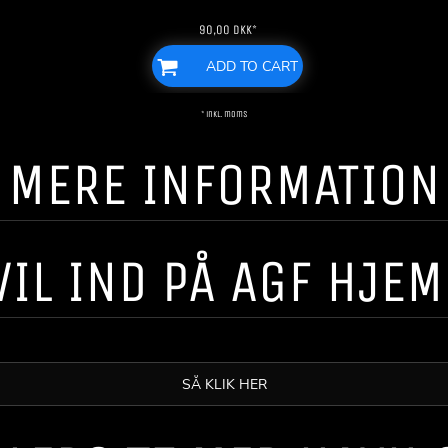
90,00
DKK
*
ADD TO CART
* inkl. moms
! ! MERE INFORMATION ! 
VIL IND PÅ AGF HJE
SÅ KLIK HER