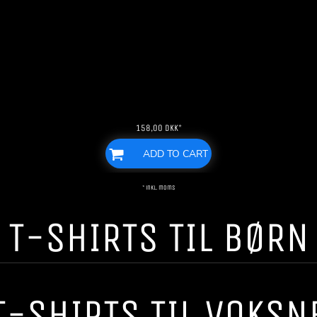
158,00
DKK
*
ADD TO CART
* inkl. moms
T-SHIRTS TIL BØRN
T-SHIRTS TIL VOKSN