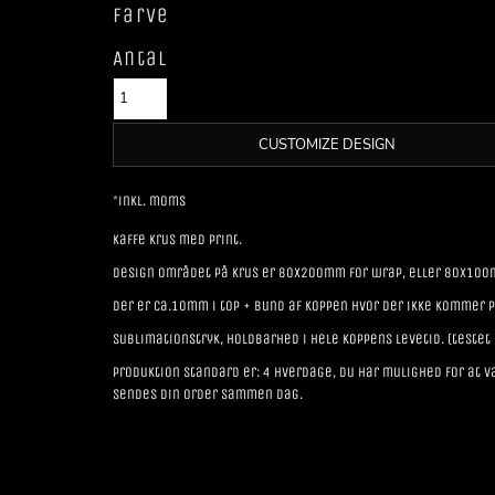
Farve
Antal
CUSTOMIZE DESIGN
*
inkl. moms
Kaffe krus med print.
Design området på krus er 80x200mm for wrap, eller 80x100mm
Der er ca.10mm i top + bund af koppen hvor der ikke kommer p
Sublimationstryk, holdbarhed i hele koppens levetid. (testet
Produktion standard er: 4 hverdage, du har mulighed for at væ
sendes din order sammen dag.