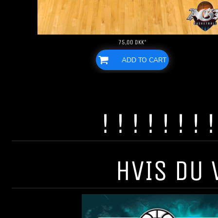
75,00
DKK
*
ADD TO CART
! ! ! ! ! ! 
HVIS DU 