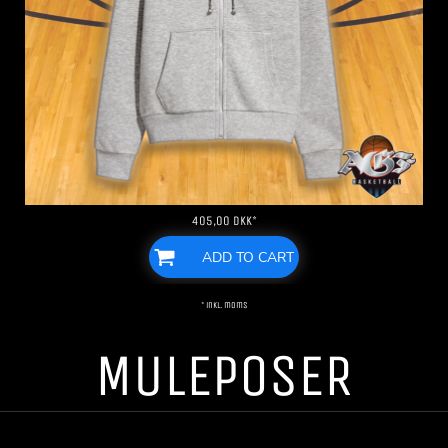
405,00
DKK
*
ADD TO CART
* inkl. moms
MULEPOSER