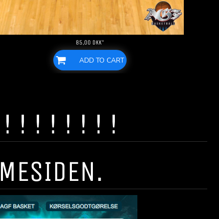
85,00
DKK
*
ADD TO CART
! ! ! ! ! ! !
MMESIDEN.