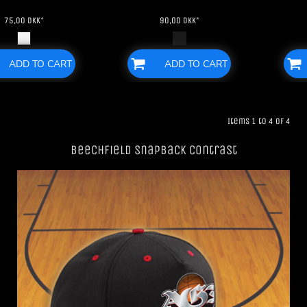
75,00
DKK
*
90,00
DKK
*
ADD TO CART
ADD TO CART
Items 1 to 4 of 4
Beechfield SnapBack Contrast