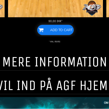
90,00
DKK
*
ADD TO CART
* inkl. moms
! ! MERE INFORMATION ! 
VIL IND PÅ AGF HJE