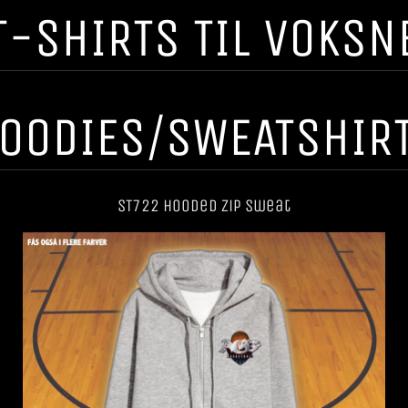
T-SHIRTS TIL VOKSN
OODIES/SWEATSHIR
ST722 Hooded Zip Sweat