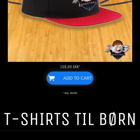
158,00
DKK
*
ADD TO CART
* inkl. moms
T-SHIRTS TIL BØRN