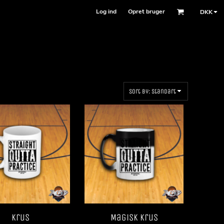
Log ind
Opret bruger
DKK
Sort by: Standart
Krus
Magisk krus