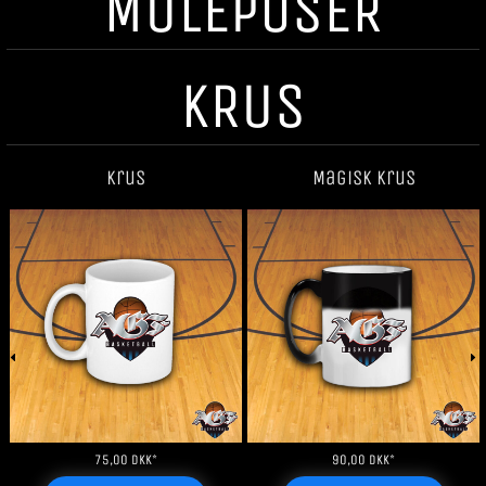
MULEPOSER
KRUS
Krus
Magisk krus
75,00
DKK
*
90,00
DKK
*