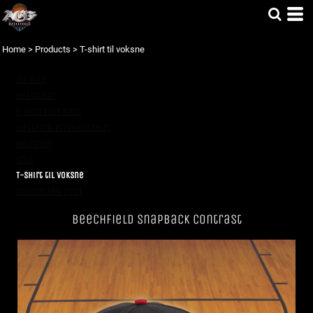
Home
>
Products
>
T-shirt til voksne
Vis alle
Headwear
T-shirts for børn
Hættetrøjer/Sweatshirt
Mulposer
Krus
T-shirt til voksne
Joggingsæt 2021
Beechfield SnapBack Contrast