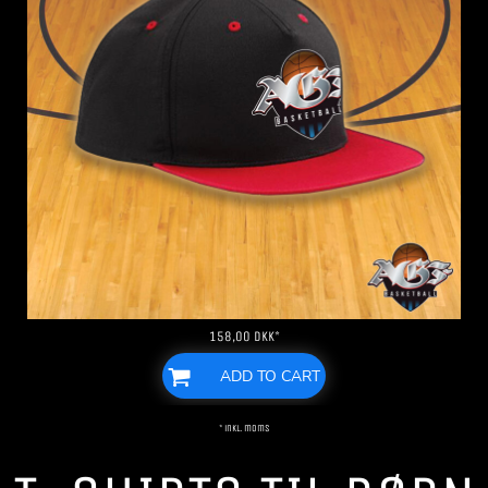
158,00
DKK
*
ADD TO CART
* inkl. moms