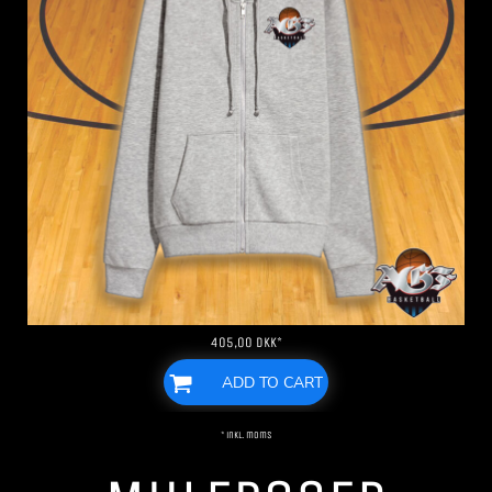
405,00
DKK
*
ADD TO CART
* inkl. moms