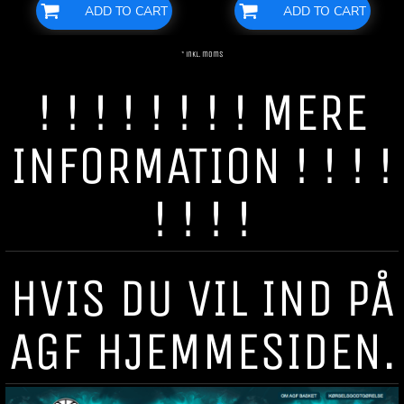
ADD TO CART
ADD TO CART
* inkl. moms
! ! ! ! ! ! ! ! MERE
INFORMATION ! ! ! !
! ! ! !
HVIS DU VIL IND PÅ
AGF HJEMMESIDEN.