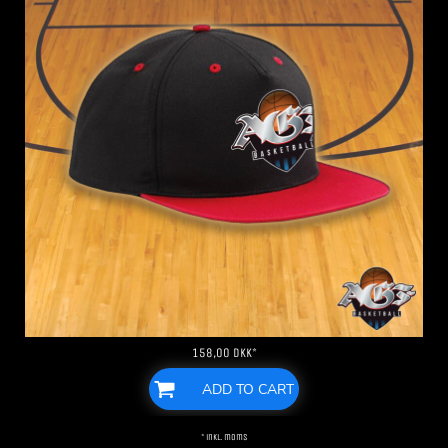
158,00
DKK
*
ADD TO CART
* inkl. moms