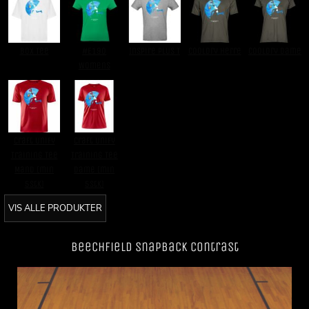
Box Tee
#E190
Inspire Plus T
CoolDry Herre
CoolDry Dame
Womens
Craft Unify
Craft Unify
Training Tee
Training Tee
Mand (min
Dame (min
5stk)
5stk)
VIS ALLE PRODUKTER
Beechfield SnapBack Contrast