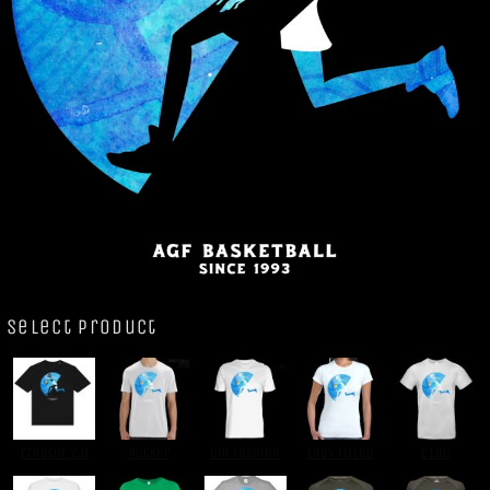
Select Product
Creator 2.0
Rocker
Uni Fashion
Lady Fitted
E190