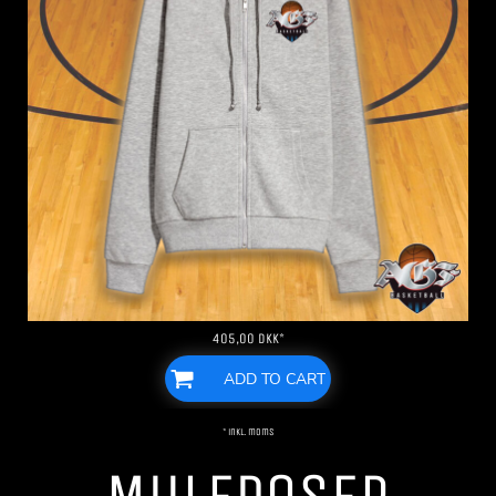
405,00
DKK
*
ADD TO CART
* inkl. moms