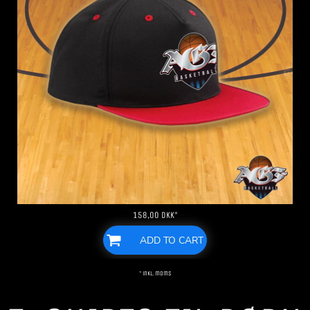
158,00
DKK
*
ADD TO CART
* inkl. moms