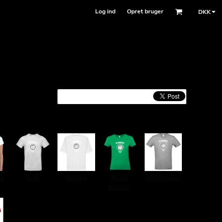
Log ind
Opret bruger
DKK
ed
E190
Box Tee
#E190
Inspire Plus T
Womens