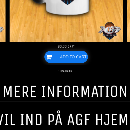
90,00
DKK
*
ADD TO CART
* inkl. moms
! ! MERE INFORMATION ! 
VIL IND PÅ AGF HJE