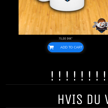
75,00
DKK
*
ADD TO CART
! ! ! ! ! ! 
HVIS DU 