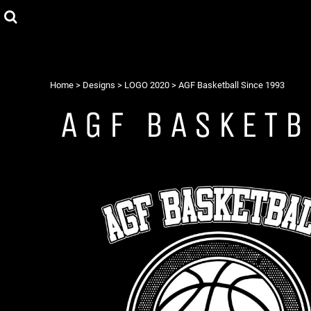
DKK - Denmark Kroner
Headwear
Home
T-shirts for børn
Products
Hættetrøjer/Sweatshirt
Products
Mulposer
Design din egen t-shirt
Krus
Contact
Home
>
Designs
>
LOGO 2020
>
AGF Basketball Since 1993
T-shirt til voksne
AGF BASKETB
Log ind
Joggingsæt 2021
Opret bruger
Indkøbskurv: 0 vare
Currency:
DKK