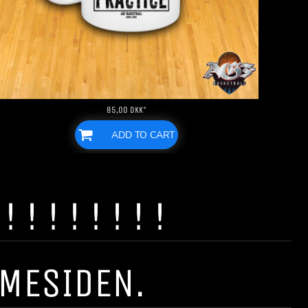
85,00
DKK
*
ADD TO CART
! ! ! ! ! ! !
MMESIDEN.