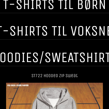
T-SHIRTS TIL BØRN
T-SHIRTS TIL VOKSN
OODIES/SWEATSHIR
ST722 Hooded Zip Sweat