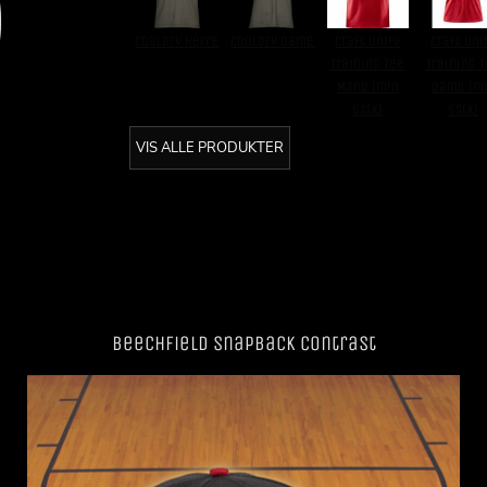
CoolDry Herre
CoolDry Dame
Craft Unify
Craft Uni
Training Tee
Training 
Mand (min
Dame (m
5stk)
5stk)
VIS ALLE PRODUKTER
Beechfield SnapBack Contrast