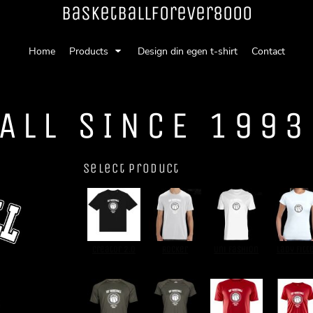
Basketballforever8000
Home
Products
Design din egen t-shirt
Contact
ALL SINCE 1993
Select Product
Creator 2.0
Rocker
Uni Fashion
Lady Fitt