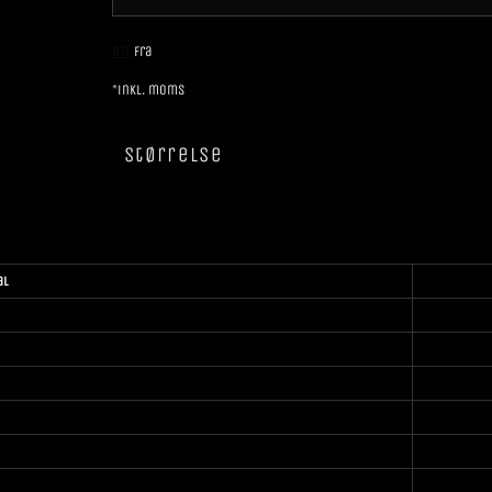
DTF
Fra
*
inkl. moms
Størrelse
al