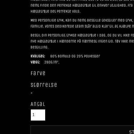
nemt finde den perfekte hættetrøje til enhver lejlighed. Fra
hættetrøje det perfekte valg.
Med personlige tryk, kan du nemt bestille tekstiler med tryk,
familie. Vores dedikerede team står altid klar til at hjælpe m
Bestil din personligt trykte hættetrøje i dag, og du vil ikke 
nye hættetrøje i hænderne på nærmest ingen tid. Tøv ikke med
bestilling.
Kvalitet:
80% bomuld og 20% polyester
Vægt:
280g/m²,
Farve
Størrelse
>
Antal
S