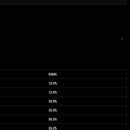
Rabat
10.0%
15.0%
20.0%
25.0%
30.0%
35.0%