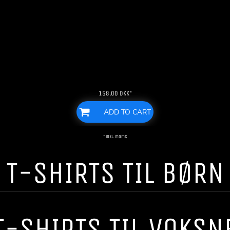
158,00
DKK
*
ADD TO CART
* inkl. moms
T-SHIRTS TIL BØRN
T-SHIRTS TIL VOKSN