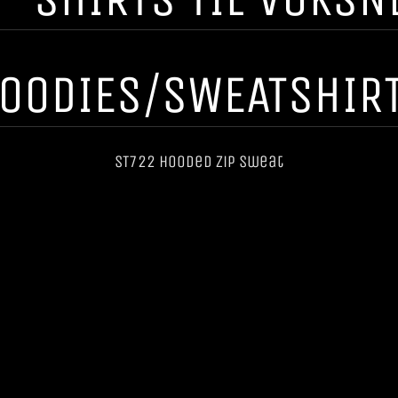
OODIES/SWEATSHIR
ST722 Hooded Zip Sweat