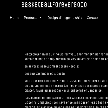
Basketballforever8000
Home
Products
Design din egen t-shirt
Contact
Hættetrøjen hvor du virkelig får "
value for money
". Her får 
Kombinationen af 80% bomuld og 20% polyester, er med til at
En af vores absolut mest solgte hoodies.
Dobbeltstikninger og sidesøm.
Vores hættetrøjer med personligt tryk, er den perfekte måde 
du designe din egen hættetrøje med præcis det billede eller 
citater, navne eller logoer - mulighederne er uendelige.
Hættetrøjen er fremstillet af højkvalitets ringspundet bomu
ligger pris mæssigt i den lave ende, men der er ikke gået på
materialer. Hvis ikke du kan finde det på vores side, så tag en