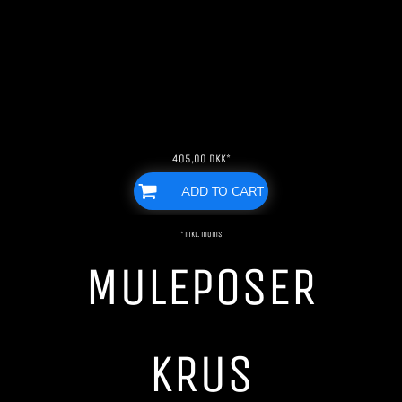
405,00
DKK
*
ADD TO CART
* inkl. moms
MULEPOSER
KRUS