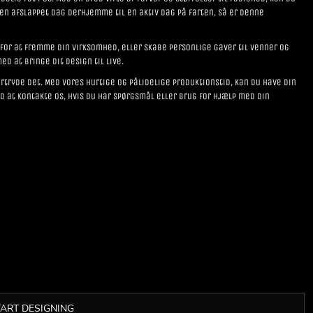
 en afslappet dag derhjemme til en aktiv dag på farten, så er denne
 for at fremme din virksomhed, eller skabe personlige gaver til venner og
ed at bringe dit design til live.
fortryde det. Med vores hurtige og pålidelige produktionstid, kan du have din
 at kontakte os, hvis du har spørgsmål eller brug for hjælp med din
TART DESIGNING