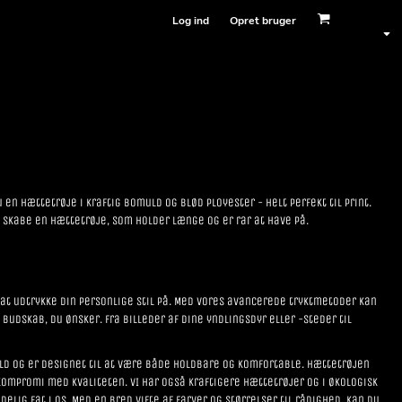
Log ind
Opret bruger
du en hættetrøje i kraftig bomuld og blød ployester - helt perfekt til print.
 skabe en hættetrøje, som holder længe og er rar at have på.
at udtrykke din personlige stil på. Med vores avancerede tryktmetoder kan
budskab, du ønsker. Fra billeder af dine yndlingsdyr eller -steder til
ld og er designet til at være både holdbare og komfortable. Hættetrøjen
 kompromi med kvaliteten. VI har også kraftigere hættetrøjer og i økologisk
delig fat i os. Med en bred vifte af farver og størrelser til rådighed, kan du