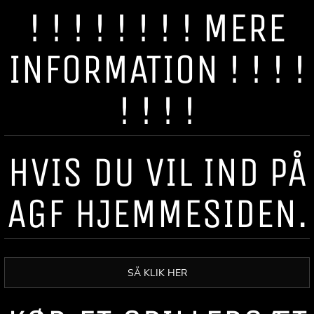
! ! ! ! ! ! ! ! MERE
INFORMATION ! ! ! !
! ! ! !
HVIS DU VIL IND PÅ
AGF HJEMMESIDEN.
SÅ KLIK HER