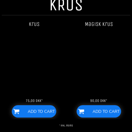
KRUS
Krus
Magisk krus
75,00
DKK
*
90,00
DKK
*
ADD TO CART
ADD TO CART
* inkl. moms