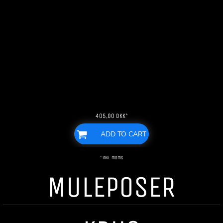
405,00
DKK
*
ADD TO CART
* inkl. moms
MULEPOSER