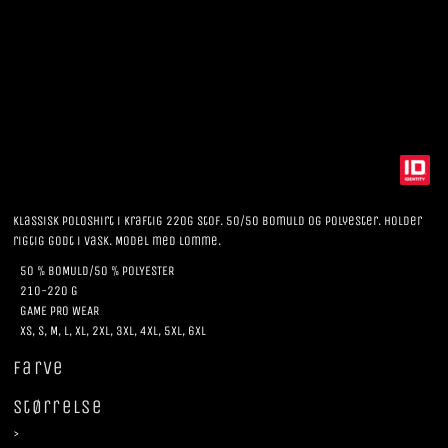
Klassisk poloshirt i kraftig 220g stof. 50/50 Bomuld og polyester. Holder
rigtig godt i vask. Model med lomme.
50 % BOMULD/50 % POLYESTER
210-220 G
GAME PRO WEAR
XS, S, M, L, XL, 2XL, 3XL, 4XL, 5XL, 6XL
Farve
Størrelse
>