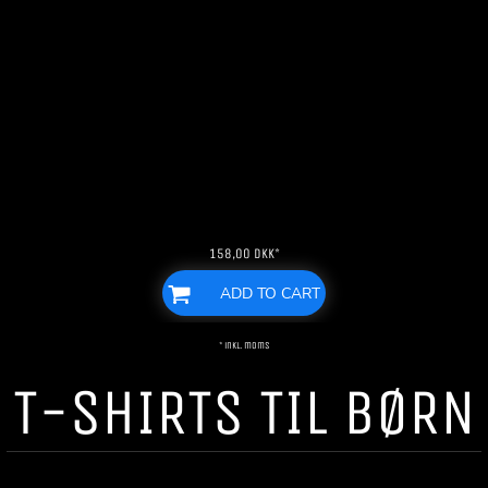
158,00
DKK
*
ADD TO CART
* inkl. moms
T-SHIRTS TIL BØRN