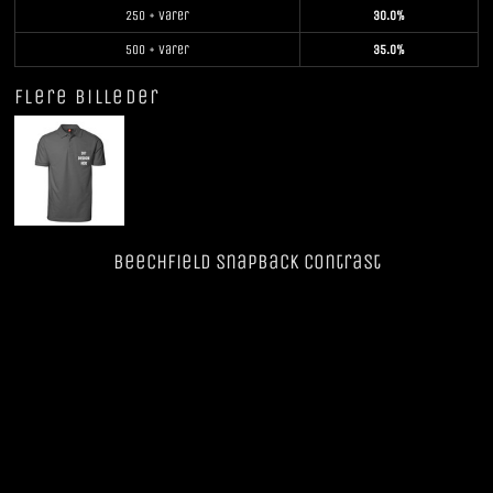
250 + varer
30.0%
500 + varer
35.0%
Flere billeder
Beechfield SnapBack Contrast