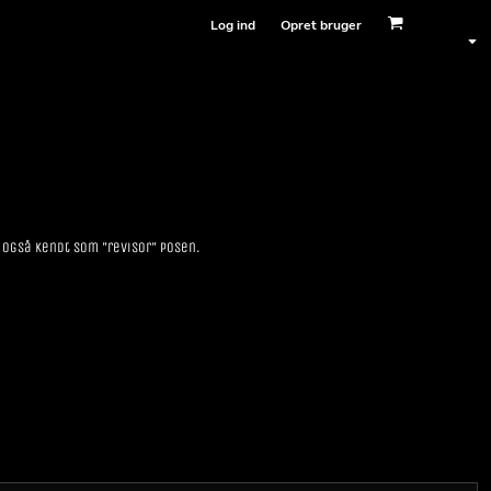
Log ind
Opret bruger
 også kendt som "revisor" posen.