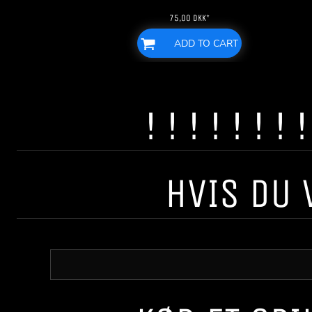
75,00
DKK
*
ADD TO CART
! ! ! ! ! ! 
HVIS DU 