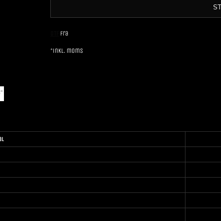
S
DTF
Fra
*
inkl. moms
al