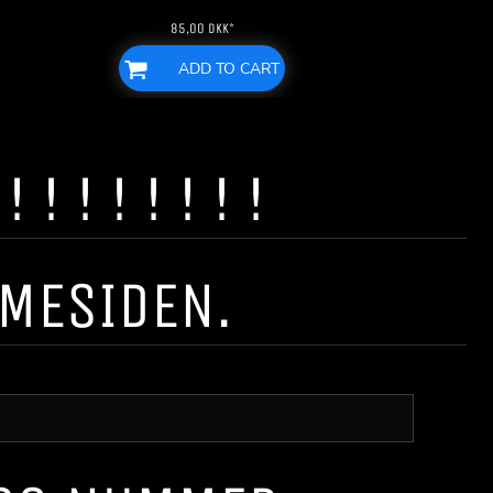
85,00
DKK
*
ADD TO CART
! ! ! ! ! ! !
MMESIDEN.