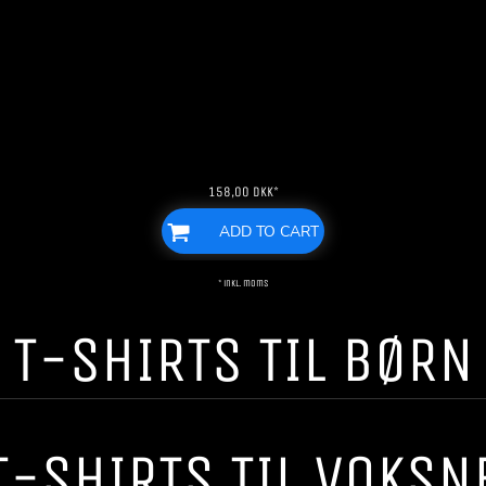
158,00
DKK
*
ADD TO CART
* inkl. moms
T-SHIRTS TIL BØRN
T-SHIRTS TIL VOKSN