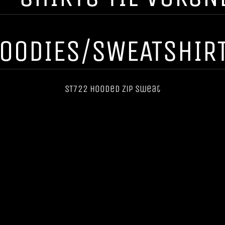
OODIES/SWEATSHIR
ST722 Hooded Zip Sweat