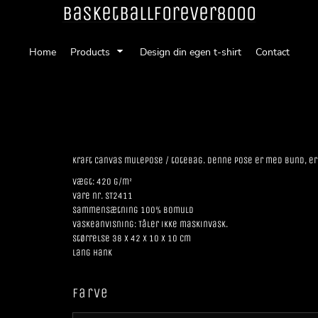
Basketballforever8000
Home
Products
Design din egen t-shirt
Contact
Kraft canvas mulepose / totebag. Denne pose er med bund, er
Vægt: 420 g/m²
Vare nr. ST2411
Sammensætning 100% bomuld
Vaskeanvisning: Tåler ikke maskinvask.
Størrelse 38 x 42 x 10 x 10 cm
Lang hank
Farve