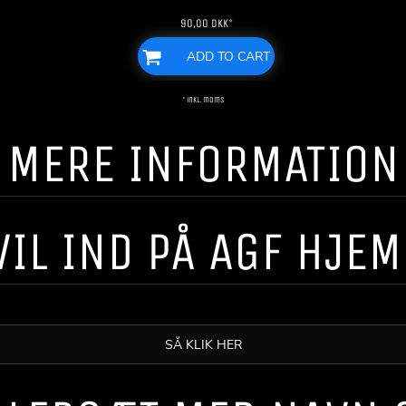
90,00
DKK
*
ADD TO CART
* inkl. moms
! ! MERE INFORMATION ! 
VIL IND PÅ AGF HJE
SÅ KLIK HER