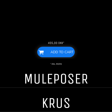
405,00
DKK
*
ADD TO CART
* inkl. moms
MULEPOSER
KRUS