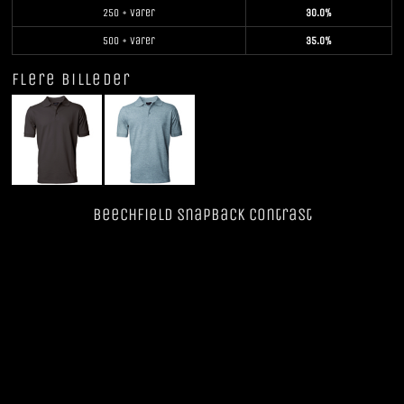
250 + varer
30.0%
500 + varer
35.0%
Flere billeder
Beechfield SnapBack Contrast