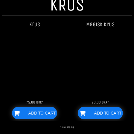
KRUS
Krus
Magisk krus
75,00
DKK
*
90,00
DKK
*
ADD TO CART
ADD TO CART
* inkl. moms