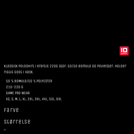
Klassisk poloshirt i kraftig 220g stof. 50/50 Bomuld og polyester. Holder
rigtig godt i vask.
50 % BOMULD/50 % POLYESTER
210-220 G
GAME PRO WEAR
XS, S, M, L, XL, 2XL, 3XL, 4XL, 5XL, 6XL
Farve
Størrelse
>