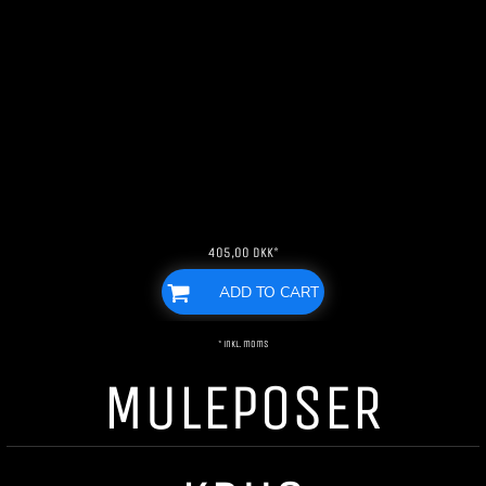
405,00
DKK
*
ADD TO CART
* inkl. moms
MULEPOSER