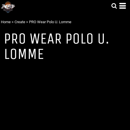
Home
>
Create
>
PRO Wear Polo U. Lomme
PRO WEAR POLO U.
LOMME