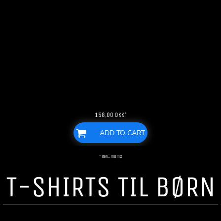
158,00
DKK
*
ADD TO CART
* inkl. moms
T-SHIRTS TIL BØRN