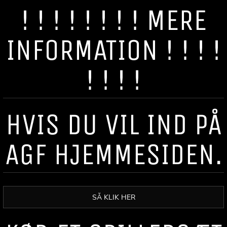
! ! ! ! ! ! ! ! MERE
INFORMATION ! ! ! !
! ! ! !
HVIS DU VIL IND PÅ
AGF HJEMMESIDEN.
SÅ KLIK HER