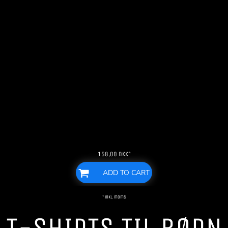
158,00
DKK
*
ADD TO CART
* inkl. moms