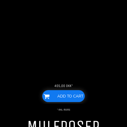
405,00
DKK
*
ADD TO CART
* inkl. moms
MULEPOSER