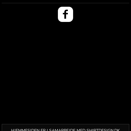
HJEMMESIDEN ER I SAMARBEJDE MED SHIRTDESIGN.DK