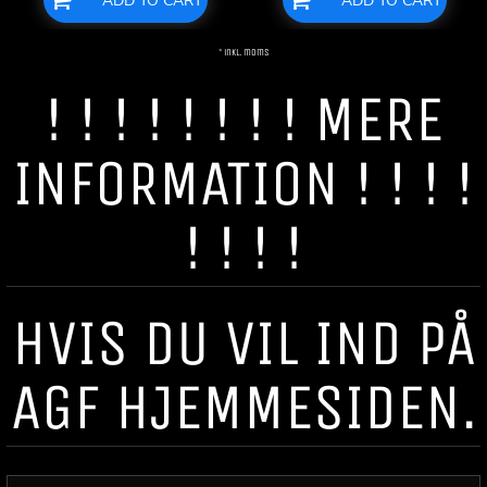
ADD TO CART
ADD TO CART
* inkl. moms
! ! ! ! ! ! ! ! MERE
INFORMATION ! ! ! !
! ! ! !
HVIS DU VIL IND PÅ
AGF HJEMMESIDEN.