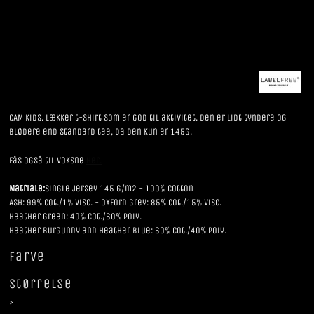
CAM kids. lækker t-shirt som er god til aktivitet. Den er lidt tyndere og
blødere end standard tee, da den kun er 145g.
Fås også til voksne
her.
Matriale:
Single jersey 145 g/m2 - 100% cotton
Ash: 99% cot./1% visc. - Oxford Grey: 85% Cot./15% visc.
Heather Green: 40% cot./60% poly.
Heather Burgundy and Heather Blue: 60% cot./40% poly.
Farve
Størrelse
>