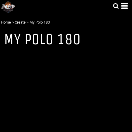
Home
>
Create
>
My Polo 180
MY POLO 180