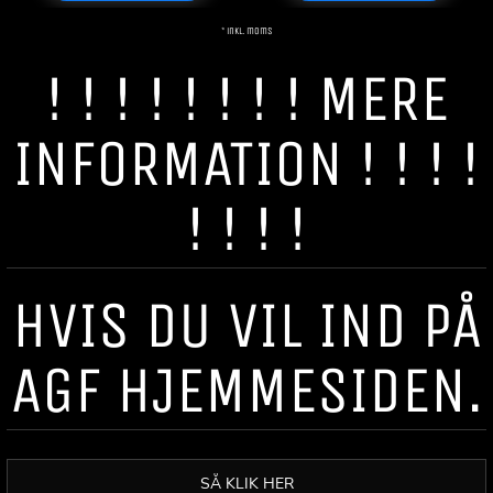
* inkl. moms
! ! ! ! ! ! ! ! MERE
INFORMATION ! ! ! !
! ! ! !
HVIS DU VIL IND PÅ
AGF HJEMMESIDEN.
SÅ KLIK HER