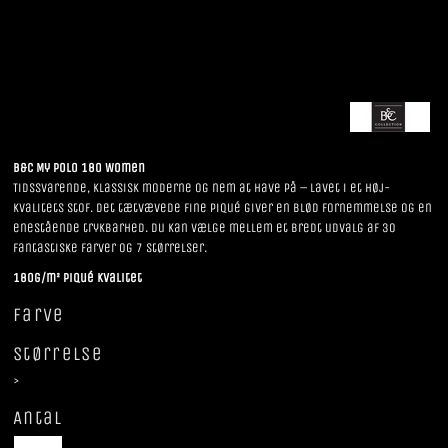
B&C My Polo 180 Women
Tidssvarende, klassisk moderne og nem at have på – lavet i et høj-
kvalitets stof. Det tætvævede fine piqué giver en blød fornemmelse og en
enestående trykbarhed. Du kan vælge mellem et bredt udvalg af 30
fantastiske farver og 7 størrelser.
180g/m² Piqué kvalitet
Farve
Størrelse
>
Antal