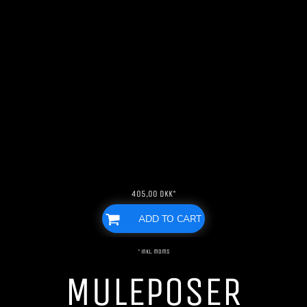
405,00
DKK
*
ADD TO CART
* inkl. moms
MULEPOSER