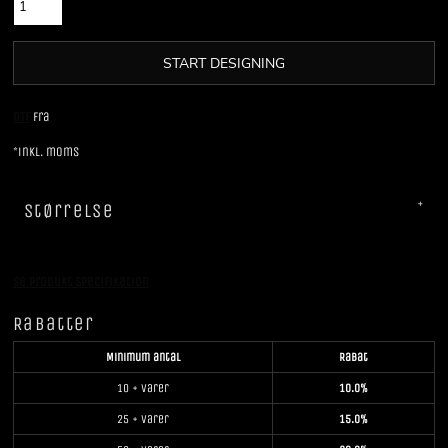
START DESIGNING
DTF
Fra
*
inkl. moms
Størrelse
Se produkt specifikation
Rabatter
Minimum antal
Rabat
10 + varer
10.0%
25 + varer
15.0%