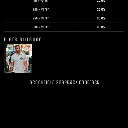
50 + varer
20.0%
100 + varer
25.0%
250 + varer
30.0%
500 + varer
35.0%
Flere billeder
Beechfield SnapBack Contrast