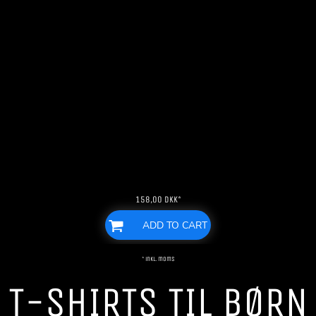
158,00
DKK
*
ADD TO CART
* inkl. moms
T-SHIRTS TIL BØRN