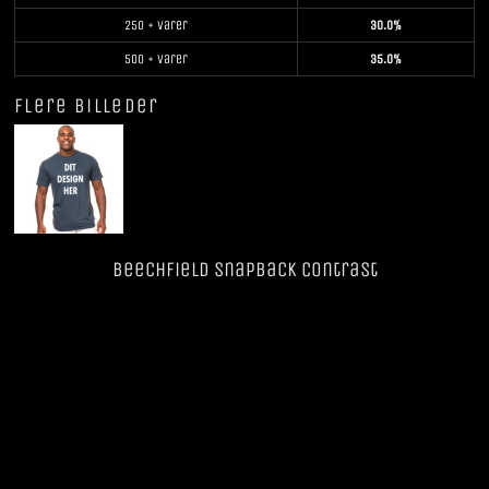
250 + varer
30.0%
500 + varer
35.0%
Flere billeder
Beechfield SnapBack Contrast