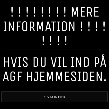
! ! ! ! ! ! ! ! MERE
INFORMATION ! ! ! !
! ! ! !
HVIS DU VIL IND PÅ
AGF HJEMMESIDEN.
SÅ KLIK HER