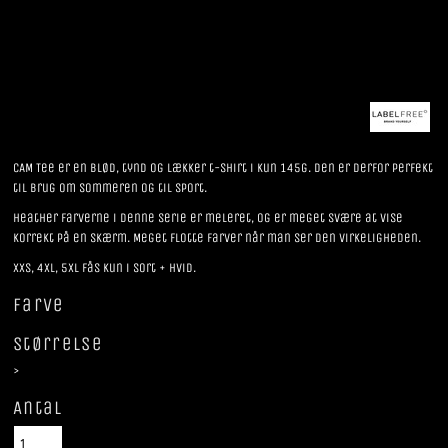
CAM Tee er en blød, tynd og lækker t-shirt i kun 145g. Den er derfor perfekt
til brug om sommeren og til sport.
Heather farverne i denne serie er meleret, og er meget svære at vise
korrekt på en skærm. Meget flotte farver når man ser den virkeligheden.
XXS, 4XL, 5XL fås kun i Sort + Hvid.
Farve
Størrelse
>
Antal