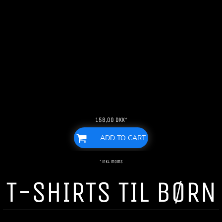
158,00
DKK
*
ADD TO CART
* inkl. moms
T-SHIRTS TIL BØRN