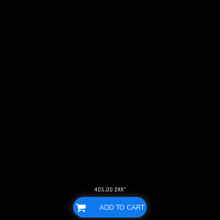
405,00
DKK
*
ADD TO CART