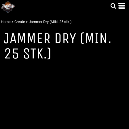
Home
>
Create
>
Jammer Dry (MIN. 25 stk.)
JAMMER DRY (MIN.
25 STK.)