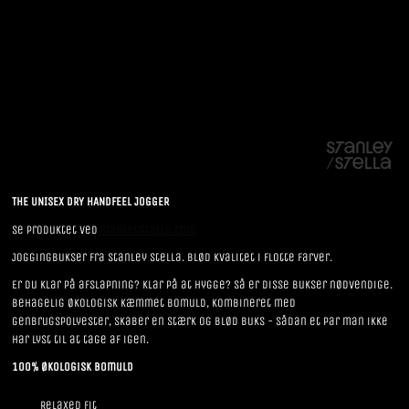
THE UNISEX DRY HANDFEEL JOGGER
Se produktet ved
StanleyStella.com
Joggingbukser fra Stanley Stella. Blød kvalitet i flotte farver.
Er du klar på afslapning? Klar på at hygge? Så er disse bukser nødvendige.
Behagelig økologisk kæmmet bomuld, kombineret med
genbrugspolyester, skaber en stærk og blød buks - sådan et par man ikke
har lyst til at tage af igen.
100% Økologisk bomuld
Relaxed Fit