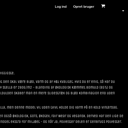
Log ind
Opret bruger
igtigste.
t den skal være blød, varm og af høj kvalitet. Hvis du er enig, så har du
ey Stella er 280g/m2 - blanding af økologisk kæmmet bomuld (85%) og
omuldulden skaber man en mere slidestræk og blød kombination end uden
lla, men denne model vil uden tvivl holde dig varm på en kold vinterdag.
 også økologisk, GOTS, økotex, Fair Wear og vegansk. Derved har den lige de
 noget ekstra for miljøet - og når ja, polyester delen er genbrugs polyester.