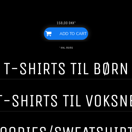
158,00
DKK
*
ADD TO CART
* inkl. moms
T-SHIRTS TIL BØRN
T-SHIRTS TIL VOKSN