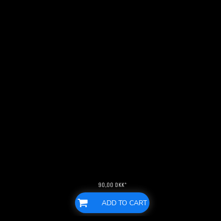
90,00
DKK
*
ADD TO CART