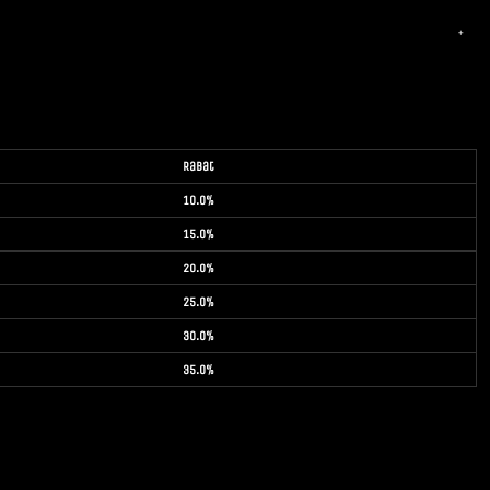
Rabat
10.0%
15.0%
20.0%
25.0%
30.0%
35.0%