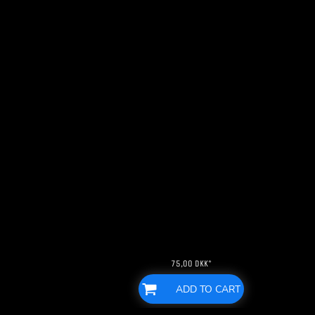
75,00
DKK
*
ADD TO CART