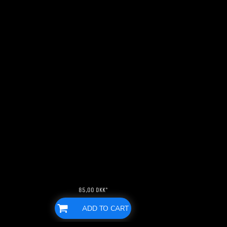
85,00
DKK
*
ADD TO CART