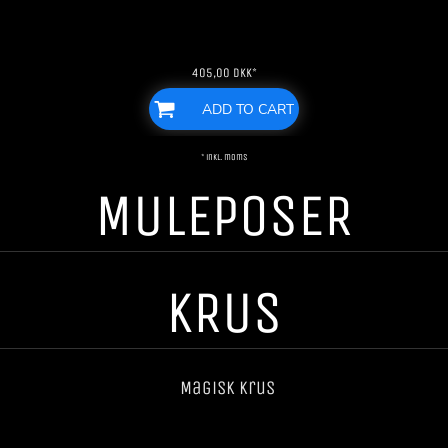
405,00
DKK
*
ADD TO CART
* inkl. moms
MULEPOSER
KRUS
Magisk krus