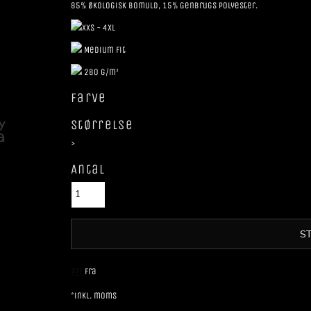
85% Økologisk Bomuld, 15% Genbrugs polyester.
XXS - 4XL
Medium Fit
280 g/m²
Farve
Størrelse
>
Antal
S
DTF
Fra
*
inkl. moms