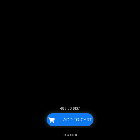
405,00
DKK
*
ADD TO CART
* inkl. moms