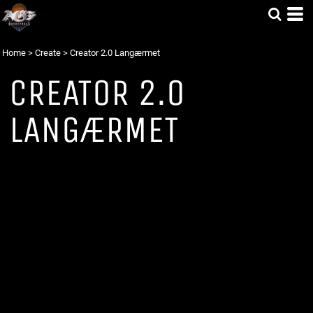
Home
>
Create
>
Creator 2.0 Langærmet
CREATOR 2.0
LANGÆRMET