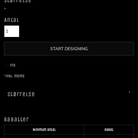
Størrelse
>
Antal
START DESIGNING
DTF
Fra
*
inkl. moms
Størrelse
Rabatter
Minimum antal
Rabat