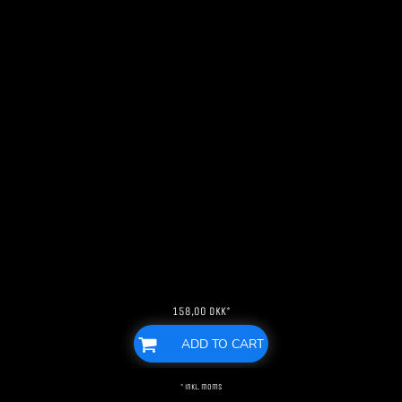
158,00
DKK
*
ADD TO CART
* inkl. moms