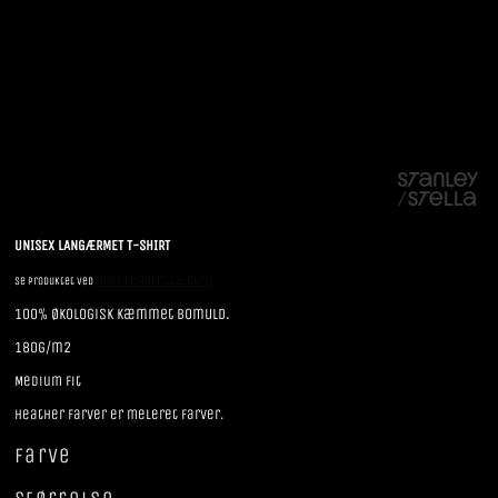
UNISEX LANGÆRMET T-SHIRT
StanleyStella.com
Se produktet ved
100% økologisk kæmmet bomuld.
180g/m2
Medium Fit
Heather farver er meleret farver.
Farve