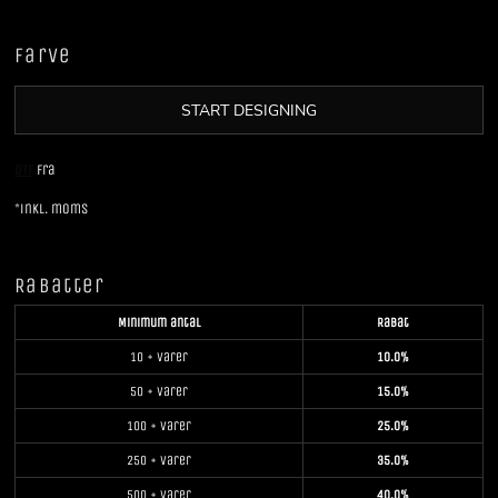
Farve
START DESIGNING
DTF
Fra
*
inkl. moms
Rabatter
Minimum antal
Rabat
10 + varer
10.0%
50 + varer
15.0%
100 + varer
25.0%
250 + varer
35.0%
500 + varer
40.0%