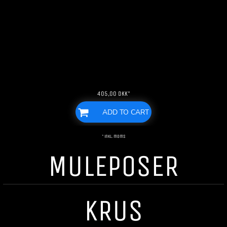
405,00
DKK
*
ADD TO CART
* inkl. moms
MULEPOSER
KRUS