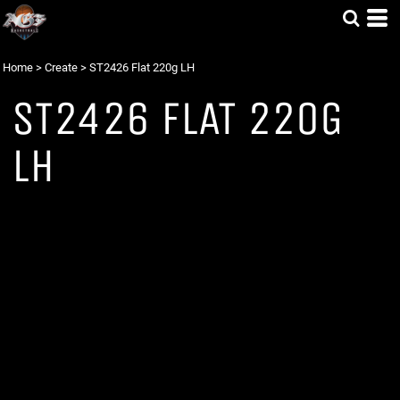
Home
>
Create
>
ST2426 Flat 220g LH
ST2426 FLAT 220G
LH