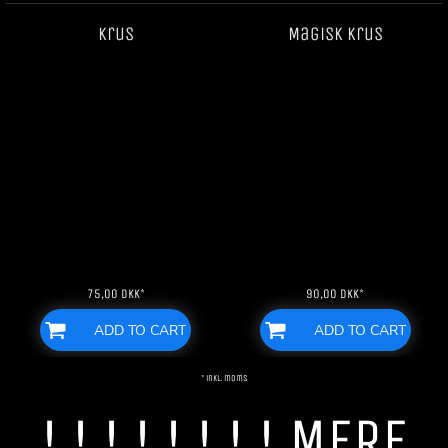
Krus
Magisk krus
75,00
DKK
*
90,00
DKK
*
ADD TO CART
ADD TO CART
* inkl. moms
! ! ! ! ! ! ! ! MERE