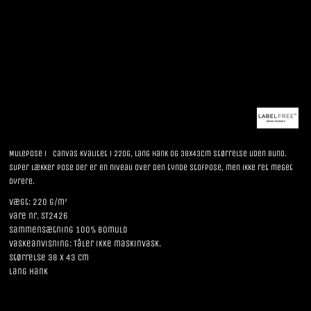
Mulepose i canvas kvalitet i 220g, lang hank og 38x43cm størrelse uden bund.
Super lækker pose der er en niveau over den tynde stofpose, men ikke ret meget
dyrere.
Vægt: 220 g/m²
Vare nr. ST2426
Sammensætning 100% bomuld
Vaskeanvisning: Tåler ikke maskinvask.
Størrelse 38 x 43 cm
Lang hank