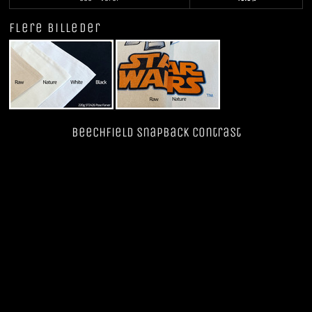
Flere billeder
Beechfield SnapBack Contrast