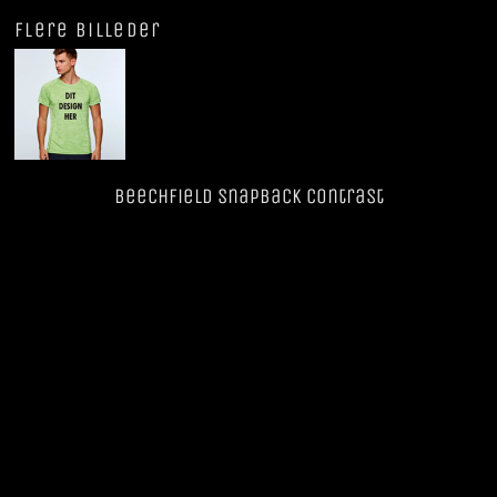
Flere billeder
Beechfield SnapBack Contrast