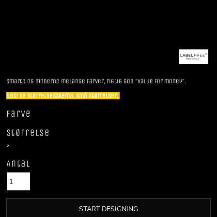
Smarte og moderne melange farver, rigtig god "value for money".
OBS! se størrelsesskema, små størrelser,
Farve
Størrelse
>
Antal
START DESIGNING