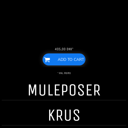
405,00
DKK
*
ADD TO CART
* inkl. moms
MULEPOSER
KRUS