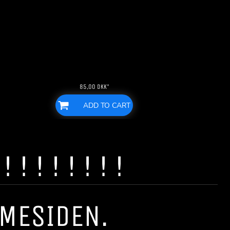
85,00
DKK
*
ADD TO CART
! ! ! ! ! ! !
MMESIDEN.