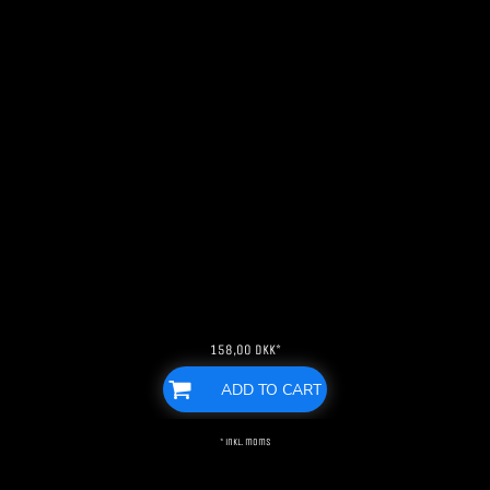
158,00
DKK
*
ADD TO CART
* inkl. moms