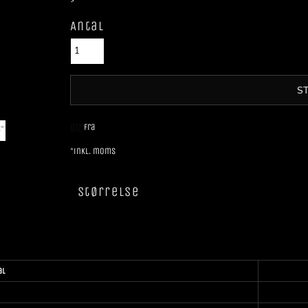
>
Antal
S
DTF
Fra
*
inkl. moms
Størrelse
al