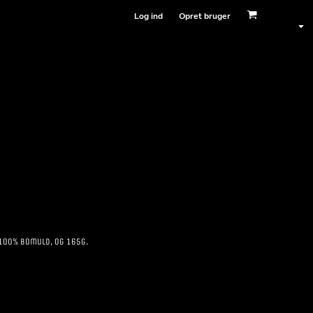
Log ind
Opret bruger
 100% bomuld, og 165g.