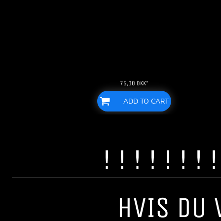
75,00
DKK
*
ADD TO CART
! ! ! ! ! ! 
HVIS DU 