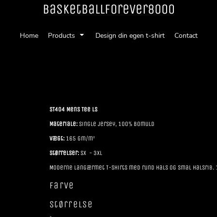
Basketballforever8000
Home
Products
Design din egen t-shirt
Contact
ST404 Mens Tee LS
Materiale:
Single jersey, 100% Bomuld
Vægt:
165 gm/m²
Størrelser:
SX - 3XL
Moderne langærmet T-shirts med rund hals og smal halsrib.
Farve
Størrelse