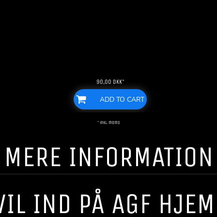
90,00
DKK
*
ADD TO CART
* inkl. moms
! ! MERE INFORMATION ! 
VIL IND PÅ AGF HJE