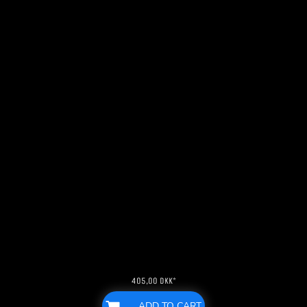
405,00
DKK
*
ADD TO CART