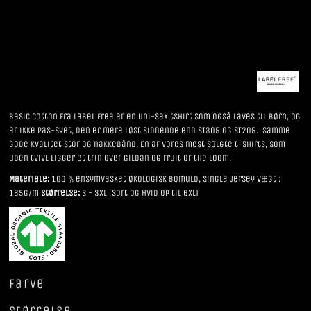
Basic Cotton fra Label Free er en uni-sex tshirt som også laves til børn, og
er ikke pas-syet, den er mere løst siddende end ST305 og ST205. Samme
gode kvalitet stof og nakkebånd. En af vores mest solgte t-shirts, som
uden tvivl ligger et trin over Gildan og Fruit of the Loom.
Materiale:
100 % ensymvasket økologisk bomuld, single jersey Vægt :
165g/m
Størrelse:
S - 3XL (sort og hvid op til 6XL)
Farve