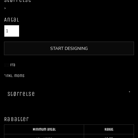
Størrelse
>
Antal
START DESIGNING
DTF
Fra
*
inkl. moms
Størrelse
Rabatter
Minimum antal
Rabat