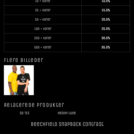
10 + varer
10.0%
25 + varer
15.0%
50 + varer
20.0%
100 + varer
25.0%
250 + varer
30.0%
500 + varer
35.0%
Flere billeder
Relaterede Produkter
SD TEE
Heavy Luxe
Beechfield SnapBack Contrast