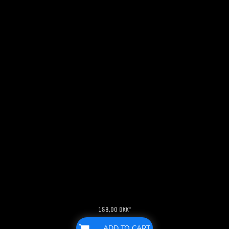
158,00
DKK
*
ADD TO CART