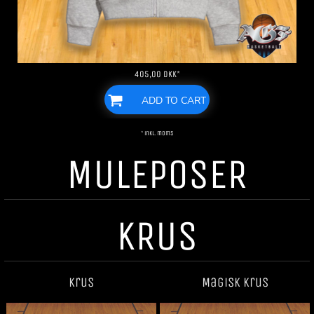
405,00
DKK
*
ADD TO CART
* inkl. moms
MULEPOSER
KRUS
Krus
Magisk krus