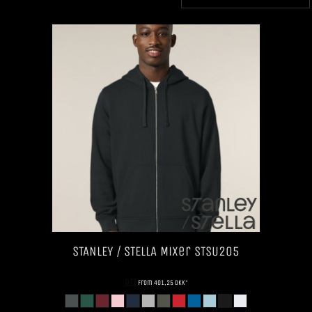
STANLEY / STELLA
Mixer
STSU205
DTF
from
401,25
DKK
*