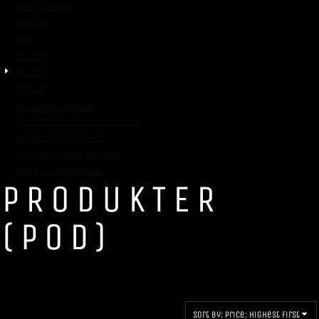
Poser / Tasker
Tank top
Polo
Skjorter
Brands
Diverse
Økologisk / Organic
Reklameartikler og giveaways
Fashion Tees / Sweats
DTF Print (Digital Transfer)
Skole / efterskole tøj
PRODUKTER
(POD)
Sort by: Price: Highest First