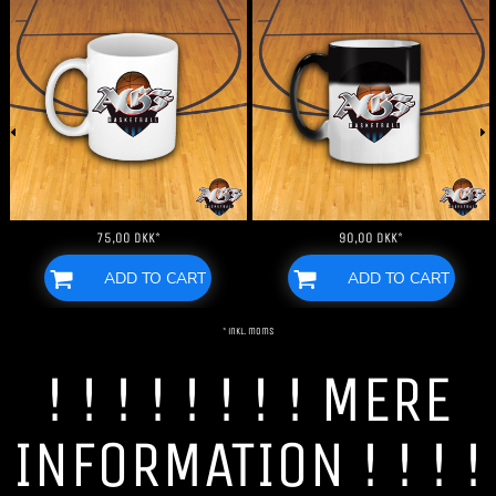
75,00
DKK
*
90,00
DKK
*
ADD TO CART
ADD TO CART
* inkl. moms
! ! ! ! ! ! ! ! MERE
INFORMATION ! ! ! !