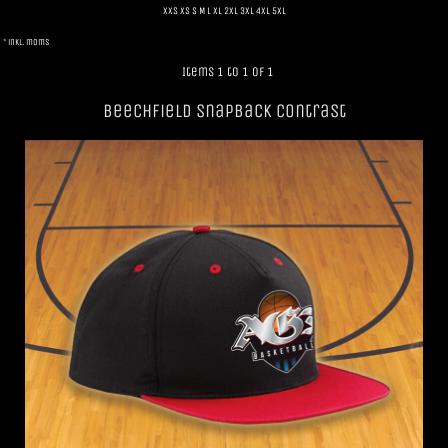
XXS XS S M L XL 2XL 3XL 4XL 5XL
* inkl. moms
Items 1 to 1 of 1
Beechfield SnapBack Contrast