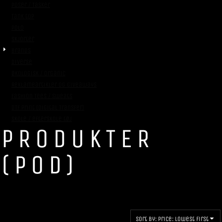
Poser / Tasker
Tank top
Polo
Skjorter
Brands
Diverse
Økologisk / Organic
Reklameartikler og giveaways
Fashion Tees / Sweats
DTF Print (Digital Transfer)
Skole / efterskole tøj
PRODUKTER
(POD)
Sort by: Price: Lowest First