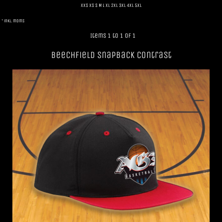
XXS XS S M L XL 2XL 3XL 4XL 5XL
* inkl. moms
Items 1 to 1 of 1
Beechfield SnapBack Contrast