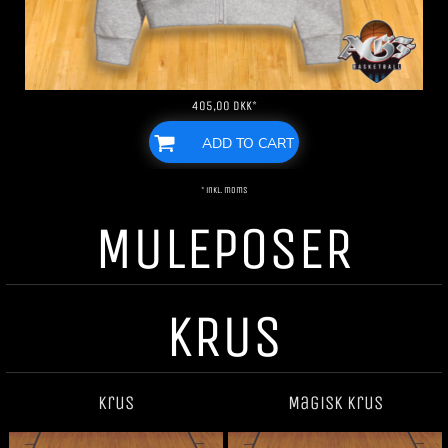
405,00
DKK
*
ADD TO CART
* inkl. moms
MULEPOSER
KRUS
Krus
Magisk krus