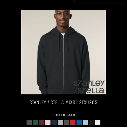
STANLEY / STELLA
Mixer
STSU205
DTF
from
401,25
DKK
*