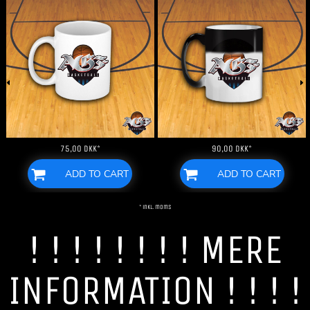
75,00
DKK
*
90,00
DKK
*
ADD TO CART
ADD TO CART
* inkl. moms
! ! ! ! ! ! ! ! MERE
INFORMATION ! ! ! !