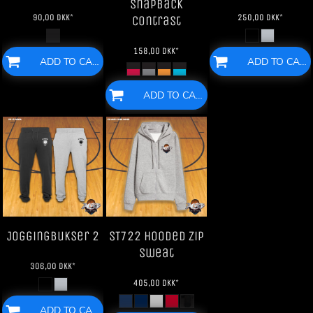
SnapBack
90,00
DKK
*
250,00
DKK
*
Contrast
158,00
DKK
*
ADD TO CART
ADD TO CART
ADD TO CART
Joggingbukser 2
ST722 Hooded Zip
Sweat
306,00
DKK
*
405,00
DKK
*
ADD TO CART