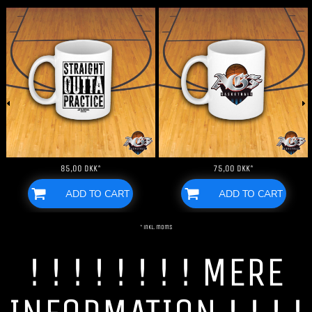
85,00
DKK
*
75,00
DKK
*
ADD TO CART
ADD TO CART
* inkl. moms
! ! ! ! ! ! ! ! MERE