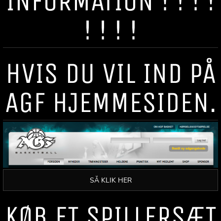
INFORMATION ! ! ! !
! ! ! !
HVIS DU VIL IND PÅ
AGF HJEMMESIDEN.
SÅ KLIK HER
KØB ET SPILLERSÆT