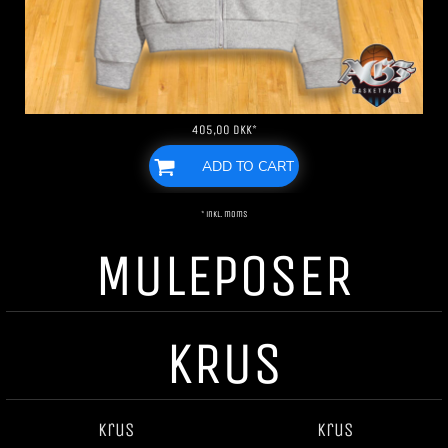
405,00
DKK
*
ADD TO CART
* inkl. moms
MULEPOSER
KRUS
Krus
Krus