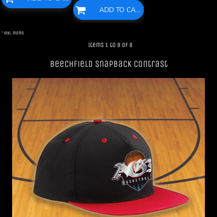
ADD TO CART
* inkl. moms
Items 1 to 8 of 8
Beechfield SnapBack Contrast