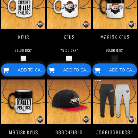
Krus
Krus
Magisk krus
85,00
DKK
*
75,00
DKK
*
90,00
DKK
*
ADD TO CART
ADD TO CART
ADD TO CART
Magisk krus
Beechfield
Joggingbukser